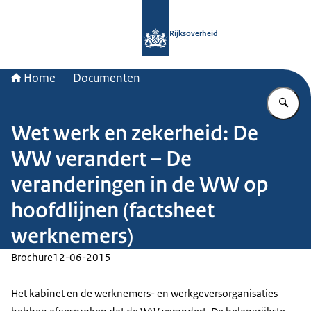
Naar de homepage van Rijksoverheid
Rijksoverheid
Home
Documenten
Vu
Wet werk en zekerheid: De
WW verandert – De
veranderingen in de WW op
hoofdlijnen (factsheet
werknemers)
Brochure
12-06-2015
Het kabinet en de werknemers- en werkgeversorganisaties