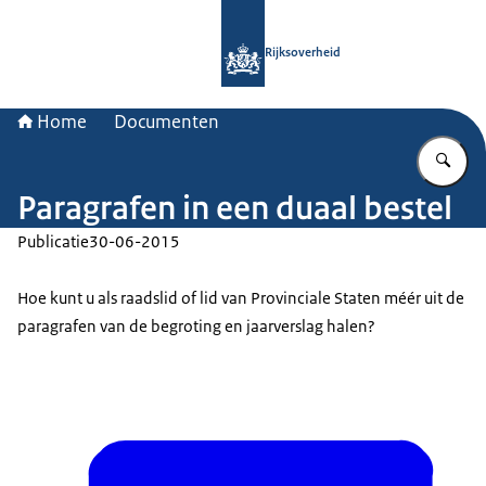
Naar de homepage van Rijksoverheid
Rijksoverheid
Home
Documenten
Vu
Paragrafen in een duaal bestel
Publicatie
30-06-2015
Hoe kunt u als raadslid of lid van Provinciale Staten méér uit de
paragrafen van de begroting en jaarverslag halen?