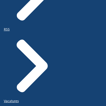
RSS
Vacatures