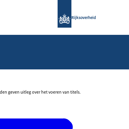
Naar de homepage van Rijksoverheid
Rijksoverheid
n geven uitleg over het voeren van titels.