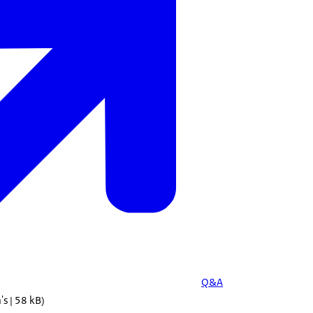
Q&A
's | 58 kB)