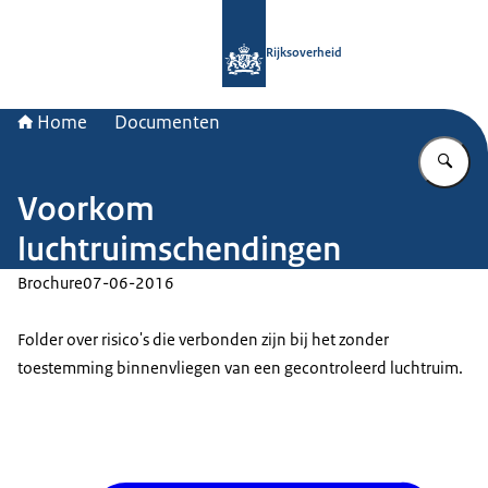
Naar de homepage van Rijksoverheid
Rijksoverheid
Home
Documenten
Vu
Voorkom
luchtruimschendingen
Brochure
07-06-2016
Folder over risico's die verbonden zijn bij het zonder
toestemming binnenvliegen van een gecontroleerd luchtruim.