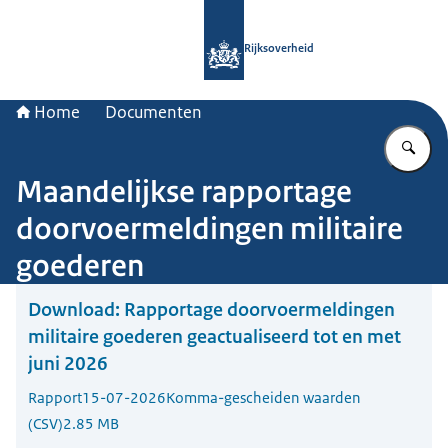
Naar de homepage van Rijksoverheid
Rijksoverheid
Home
Documenten
Vu
Maandelijkse rapportage
doorvoermeldingen militaire
goederen
Download:
Rapportage doorvoermeldingen
militaire goederen geactualiseerd tot en met
juni 2026
Rapport
15-07-2026
Komma-gescheiden waarden
(CSV)
2.85 MB