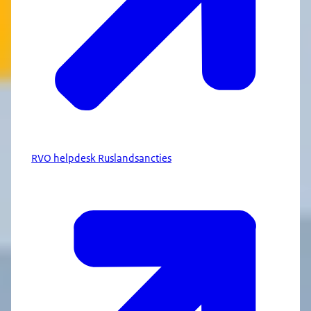
RVO helpdesk Ruslandsancties