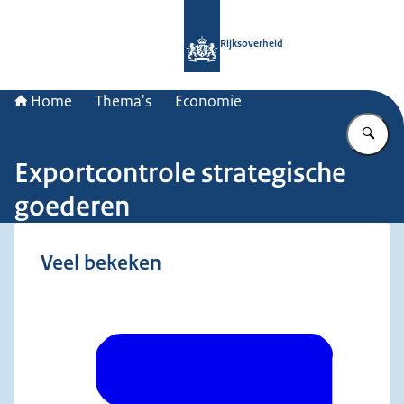
Naar de homepage van Rijksoverheid
Rijksoverheid
Home
Thema's
Economie
Vu
Exportcontrole strategische
goederen
Veel bekeken