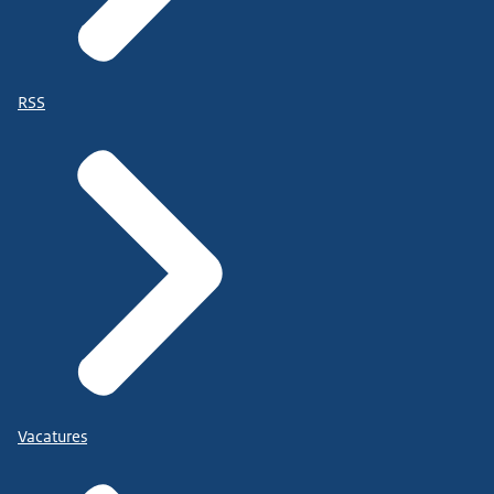
RSS
Vacatures