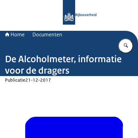
Naar de homepage van Rijksoverheid
Rijksoverheid
Home
Documenten
Vu
De Alcoholmeter, informatie
voor de dragers
Publicatie
21-12-2017