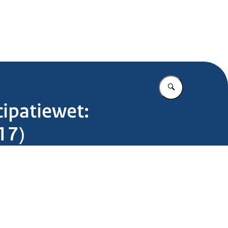
.nl
Vul in wat u z
ipatiewet:
17)