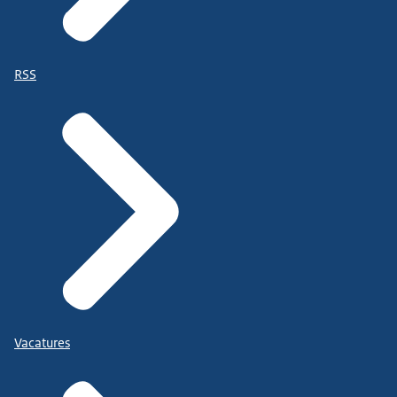
RSS
Vacatures