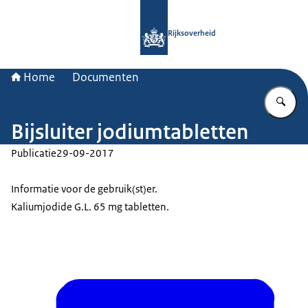
Naar de homepage van Rijksoverheid
Rijksoverheid
Home
Documenten
Vu
Bijsluiter jodiumtabletten
Publicatie
29-09-2017
Informatie voor de gebruik(st)er.
Kaliumjodide G.L. 65 mg tabletten.