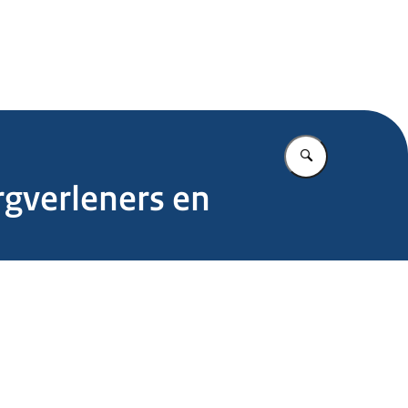
.nl
Vul in wat u z
rgverleners en