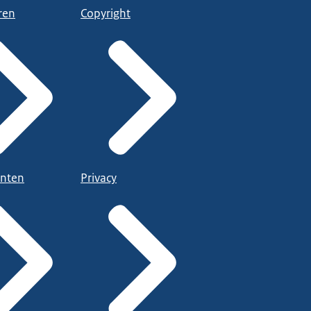
ren
Copyright
nten
Privacy