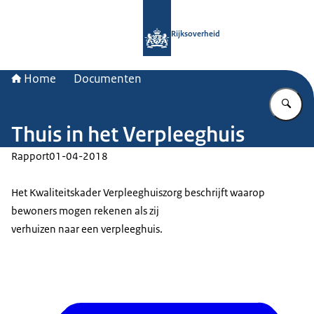
Naar de homepage van Rijksoverheid
Rijksoverheid
Home
Documenten
Vu
Thuis in het Verpleeghuis
Rapport
01-04-2018
Het Kwaliteitskader Verpleeghuiszorg beschrijft waarop
bewoners mogen rekenen als zij
verhuizen naar een verpleeghuis.