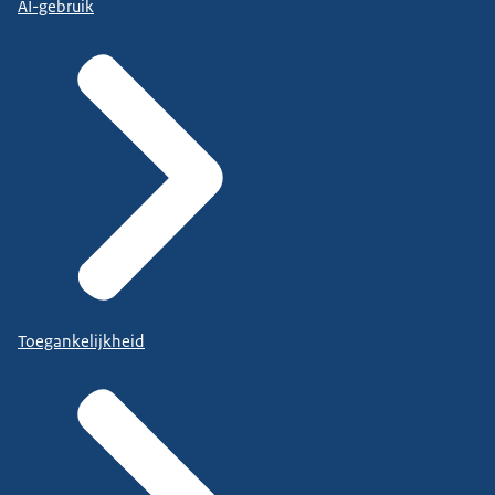
AI-gebruik
Toegankelijkheid