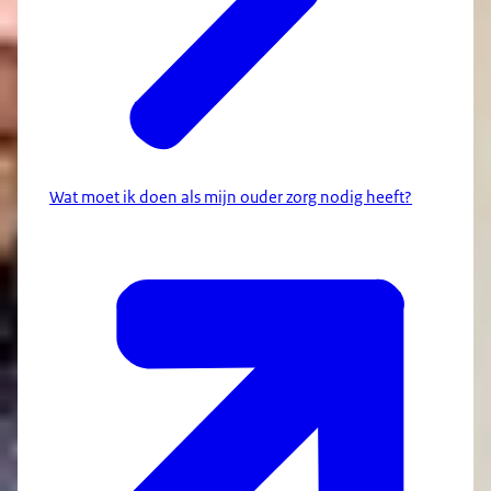
Wat moet ik doen als mijn ouder zorg nodig heeft?