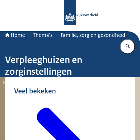
Naar de homepage van Rijksoverheid
Rijksoverheid
Home
Thema's
Familie, zorg en gezondheid
Vu
Verpleeghuizen en
zorginstellingen
Beeld: © Ministerie van Algemene Zaken / Studio38c/Thomas van Oorschot
Veel bekeken