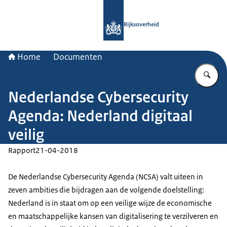
Naar de homepage van Rijksoverheid
Rijksoverheid
Home
Documenten
Vu
Nederlandse Cybersecurity
Agenda: Nederland digitaal
veilig
Rapport
21-04-2018
De Nederlandse Cybersecurity Agenda (NCSA) valt uiteen in
zeven ambities die bijdragen aan de volgende doelstelling:
Nederland is in staat om op een veilige wijze de economische
en maatschappelijke kansen van digitalisering te verzilveren en