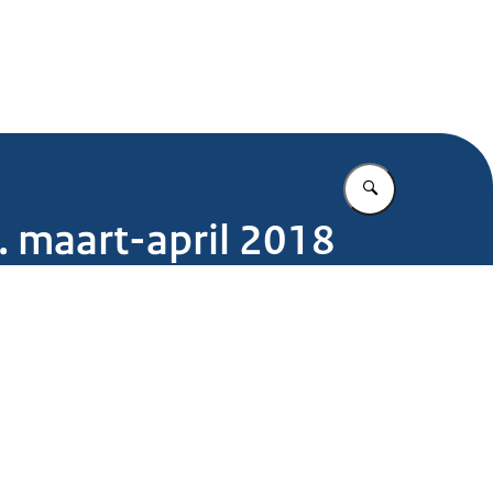
.nl
Vul in wat u z
. maart-april 2018