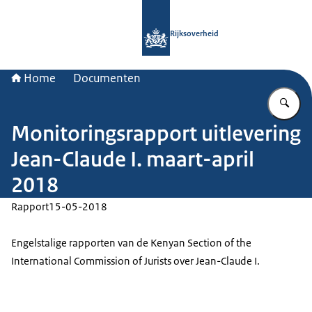
Naar de homepage van Rijksoverheid
Rijksoverheid
Home
Documenten
Vu
Monitoringsrapport uitlevering
Jean-Claude I. maart-april
2018
Rapport
15-05-2018
Engelstalige rapporten van de Kenyan Section of the
International Commission of Jurists over Jean-Claude I.