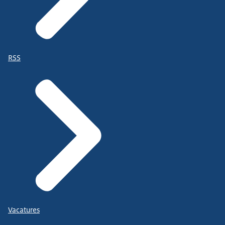
RSS
Vacatures