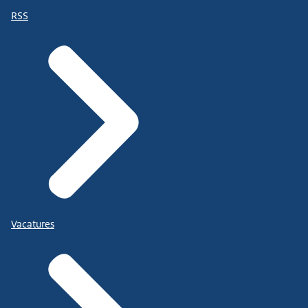
RSS
Vacatures