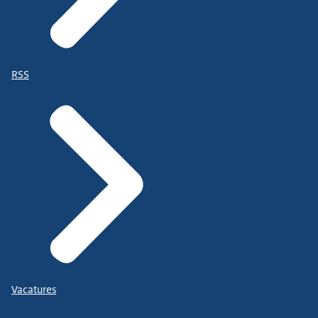
RSS
Vacatures