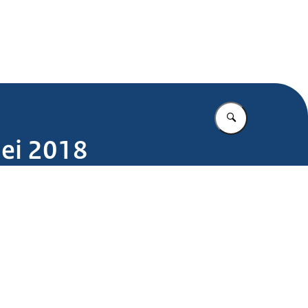
.nl
Vul in wat u z
mei 2018