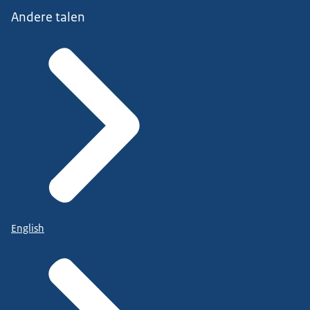
Andere talen
English