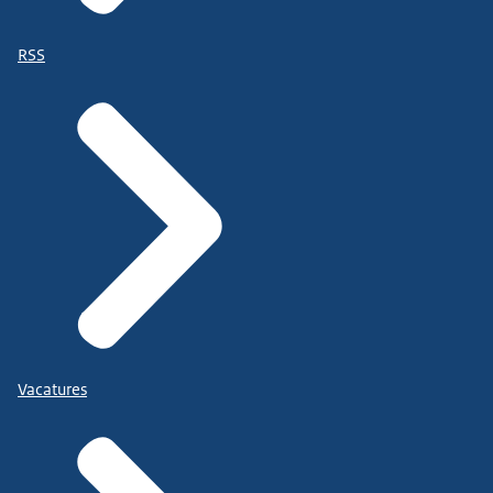
RSS
Vacatures