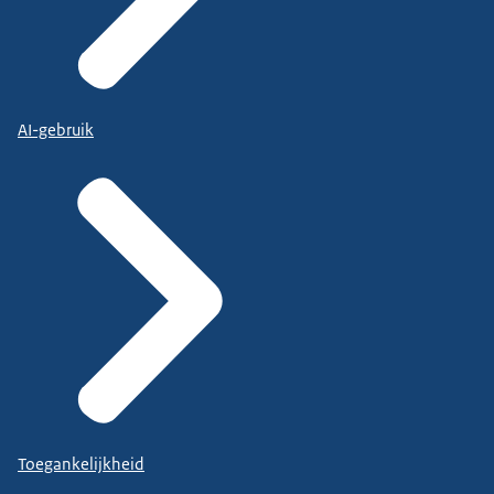
AI-gebruik
Toegankelijkheid