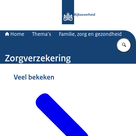
Naar de homepage van Rijksoverheid
Rijksoverheid
Home
Thema's
Familie, zorg en gezondheid
Vu
Zorgverzekering
Beeld: Ministerie van VWS
Veel bekeken