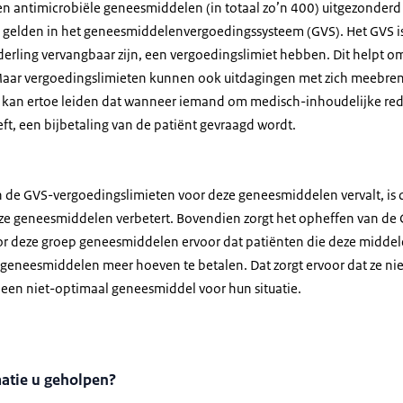
n antimicrobiële geneesmiddelen (in totaal zo’n 400) uitgezonderd
 gelden in het geneesmiddelenvergoedingssysteem (GVS). Het GVS is 
erling vervangbaar zijn, een vergoedingslimiet hebben. Dit helpt 
Maar vergoedingslimieten kunnen ook uitdagingen met zich meebre
t kan ertoe leiden dat wanneer iemand om medisch-inhoudelijke red
t, een bijbetaling van de patiënt gevraagd wordt.
n de GVS-vergoedingslimieten voor deze geneesmiddelen vervalt, is 
ze geneesmiddelen verbetert. Bovendien zorgt het opheffen van de
or deze groep geneesmiddelen ervoor dat patiënten die deze midde
 geneesmiddelen meer hoeven te betalen. Dat zorgt ervoor dat ze ni
 een niet-optimaal geneesmiddel voor hun situatie.
matie u geholpen?