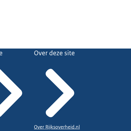
e
Over deze site
Over Rijksoverheid.nl