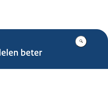
.nl
Vul in wat u z
elen beter