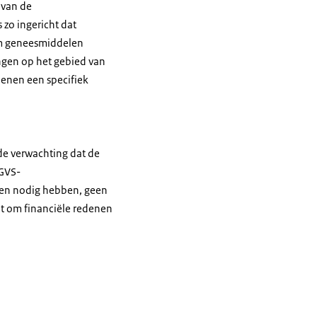
 van de
zo ingericht dat
om geneesmiddelen
ngen op het gebied van
enen een specifiek
de verwachting dat de
 GVS-
len nodig hebben, geen
et om financiële redenen