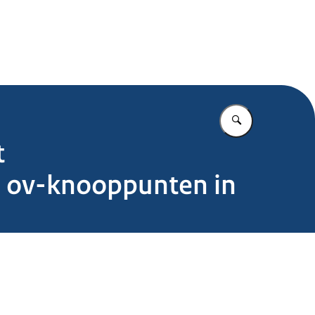
.nl
Vul in wat u z
t
n ov-knooppunten in