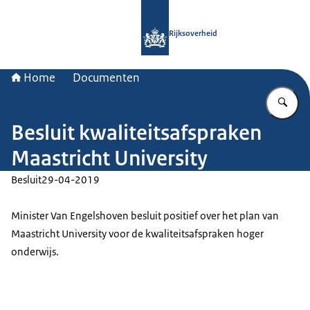
Naar de homepage van Rijksoverheid
Rijksoverheid
Home
Documenten
Vu
Besluit kwaliteitsafspraken
Maastricht University
Besluit
29-04-2019
Minister Van Engelshoven besluit positief over het plan van
Maastricht
University
voor de kwaliteitsafspraken hoger
onderwijs.