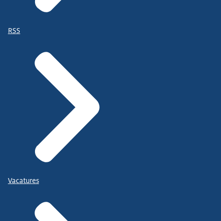
RSS
Vacatures