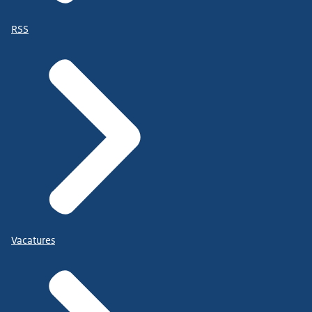
RSS
Vacatures