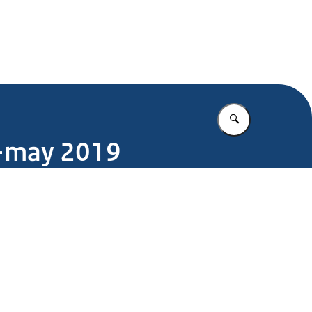
.nl
Vul in wat u z
pr-may 2019