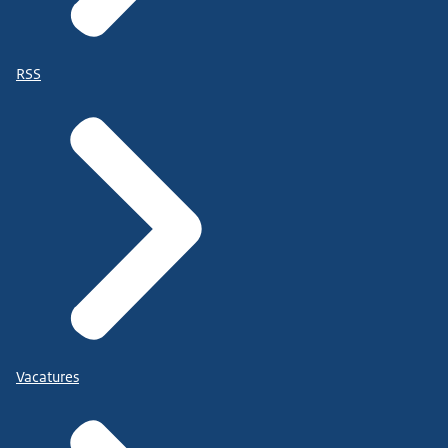
RSS
Vacatures