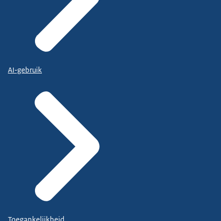
AI-gebruik
Toegankelijkheid