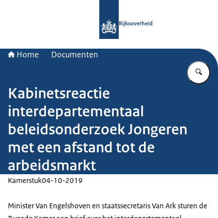
Naar de homepage van Rijksoverheid
Rijksoverheid
Home
Documenten
Vu
Kabinetsreactie
interdepartementaal
beleidsonderzoek Jongeren
met een afstand tot de
arbeidsmarkt
Kamerstuk
04-10-2019
Minister Van Engelshoven en staatssecretaris Van Ark sturen de