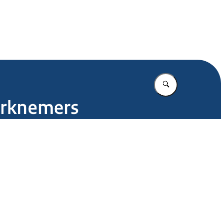
.nl
Vul in wat u z
erknemers