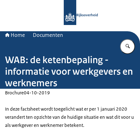
Naar de homepage van Rijksoverheid
Rijksoverheid
Home
Documenten
Vu
WAB: de ketenbepaling -
informatie voor werkgevers en
werknemers
Brochure
04-10-2019
In deze factsheet wordt toegelicht wat er per 1 januari 2020
verandert ten opzichte van de huidige situatie en wat dit voor u
als werkgever en werknemer betekent.