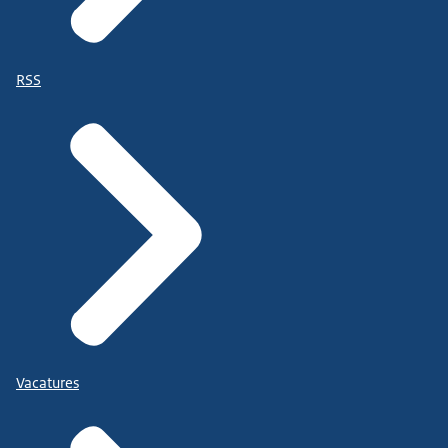
RSS
Vacatures