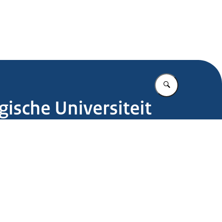
.nl
Vul in wat u z
gische Universiteit