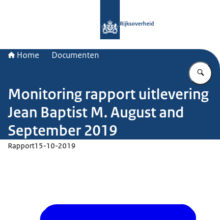
Naar de homepage van Rijksoverheid
Rijksoverheid
Home
Documenten
Vu
Monitoring rapport uitlevering
Jean Baptist M. August and
September 2019
Rapport
15-10-2019