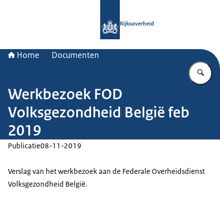
Naar de homepage van Rijksoverheid
Rijksoverheid
Home
Documenten
Vu
Werkbezoek FOD
Volksgezondheid België feb
2019
Publicatie
08-11-2019
Verslag van het werkbezoek aan de Federale Overheidsdienst
Volksgezondheid België.