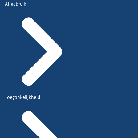
AI-gebruik
Toegankelijkheid