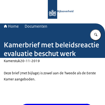
Naar de homepage van Rijksoverheid
Rijksoverheid
Home
Documenten
Vu
Kamerbrief met beleidsreactie
evaluatie beschut werk
Kamerstuk
20-11-2019
Deze brief (met bijlage) is zowel aan de Tweede als de Eerste
Kamer aangeboden.