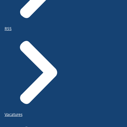
RSS
Vacatures