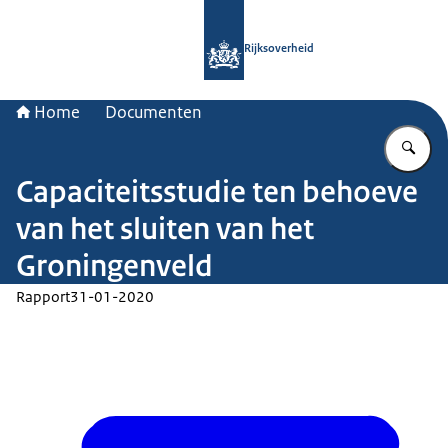
Naar de homepage van Rijksoverheid
Rijksoverheid
Home
Documenten
Vu
Capaciteitsstudie ten behoeve
van het sluiten van het
Groningenveld
Rapport
31-01-2020