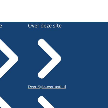
e
Over deze site
Over Rijksoverheid.nl