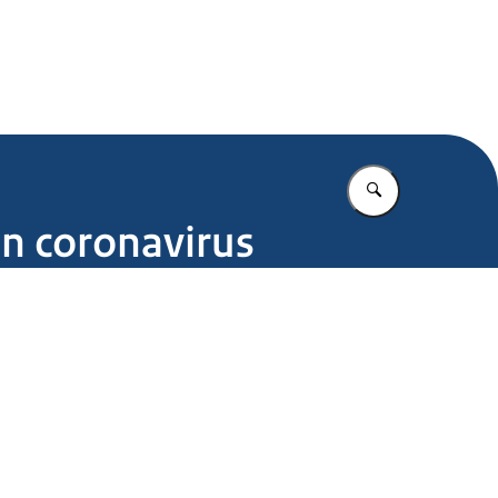
.nl
Vul in wat u z
en coronavirus