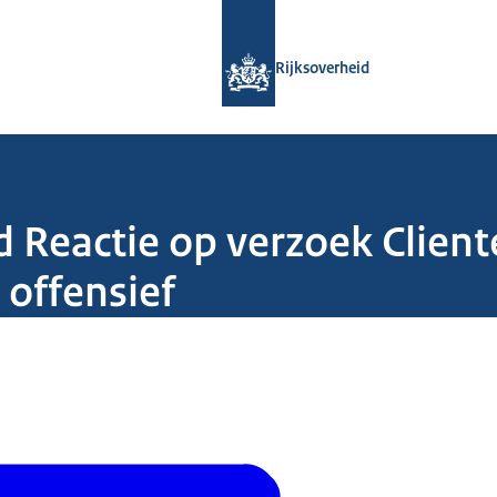
Naar de homepage van Rijksoverheid
Rijksoverheid
d Reactie op verzoek Clien
 offensief