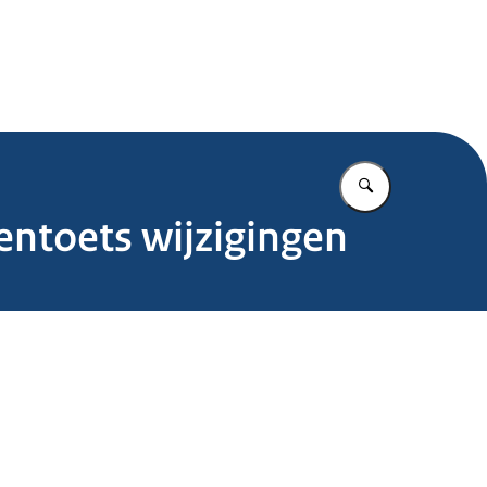
.nl
Vul in wat u z
tentoets wijzigingen