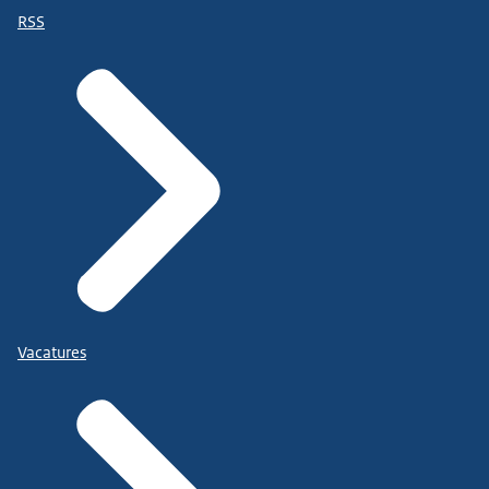
RSS
Vacatures