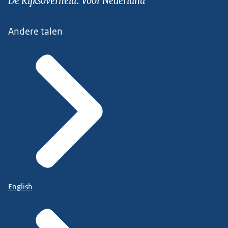
Andere talen
English