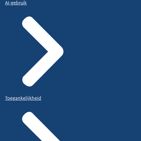
AI-gebruik
Toegankelijkheid