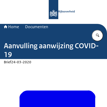
Naar de homepage van Rijksoverheid
Rijksoverheid
Home
Documenten
Vu
Aanvulling aanwijzing COVID-
19
Brief
24-03-2020