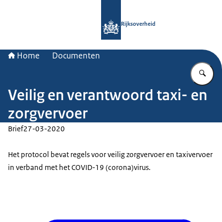
Naar de homepage van Rijksoverheid
Rijksoverheid
Home
Documenten
Vu
Veilig en verantwoord taxi- en
zorgvervoer
Brief
27-03-2020
Het protocol bevat regels voor veilig zorgvervoer en taxivervoer
in verband met het COVID-19 (corona)virus.