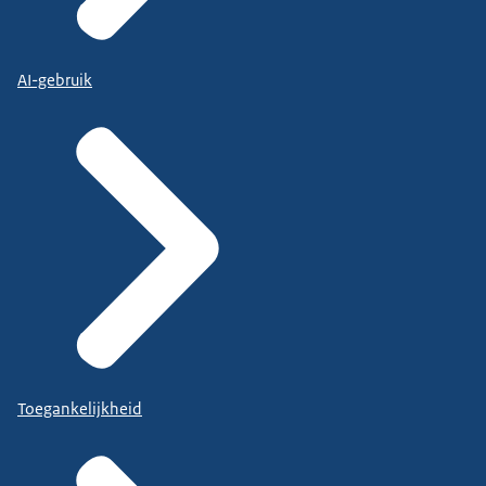
AI-gebruik
Toegankelijkheid