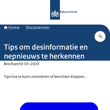
Naar de homepage van Rijksoverheid
Rijksoverheid
Home
Documenten
Vu
Tips om desinformatie en
nepnieuws te herkennen
Brochure
30-03-2020
Tips hoe je kunt controleren of berichten kloppen.