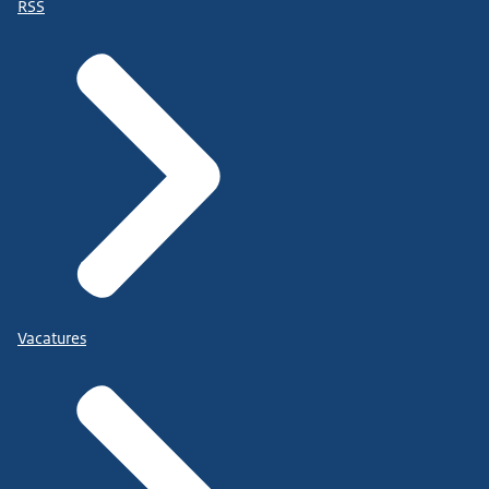
RSS
Vacatures