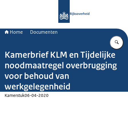
Naar de homepage van Rijksoverheid
Rijksoverheid
Home
Documenten
Vu
Kamerbrief KLM en Tijdelijke
noodmaatregel overbrugging
voor behoud van
werkgelegenheid
Kamerstuk
06-04-2020