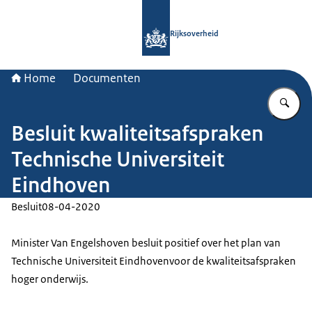
Naar de homepage van Rijksoverheid
Rijksoverheid
Home
Documenten
Vu
Besluit kwaliteitsafspraken
Technische Universiteit
Eindhoven
Besluit
08-04-2020
Minister Van Engelshoven besluit positief over het plan van
Technische Universiteit Eindhovenvoor de kwaliteitsafspraken
hoger onderwijs.