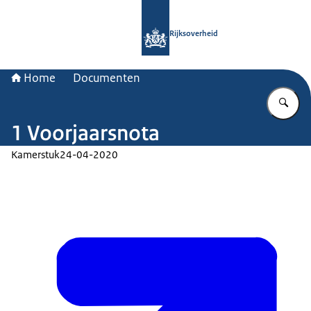
Naar de homepage van Rijksoverheid
Rijksoverheid
Home
Documenten
Vu
1 Voorjaarsnota
Kamerstuk
24-04-2020