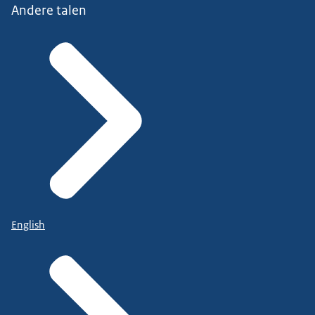
Andere talen
English